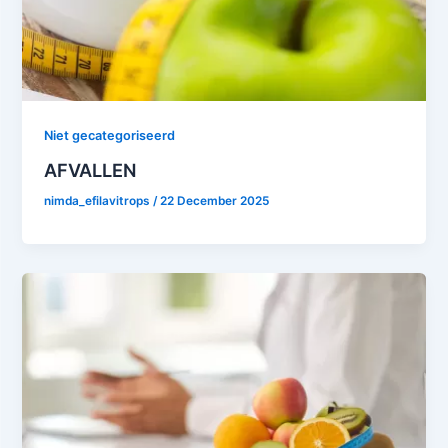
Niet gecategoriseerd
AFVALLEN
nimda_efilavitrops
/
22 December 2025