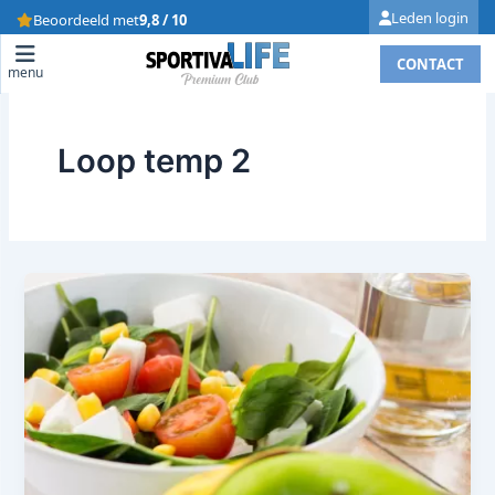
Skip
Leden login
Beoordeeld met
9,8 / 10
to
CONTACT
content
menu
Loop temp 2