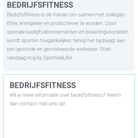
BEDRIJFSFITNESS
Bedrijfsfitness is dé manier om samen met collega’s
fitter, energieker en productiever te worden. Door
speciale bedrijfsabonnementen en belastingvoordelen
wordt sporten toegankelijker, terwijl het bijdraagt aan
een gezonde en gemotiveerde werkvloer. Start
vandaag nog bij SportivalLife!
BEDRIJFSFITNESS
V
Wil je meer informatie over bedrijfsfitness? Neem
o
o
dan contact met ons op!
r
-
e
n
a