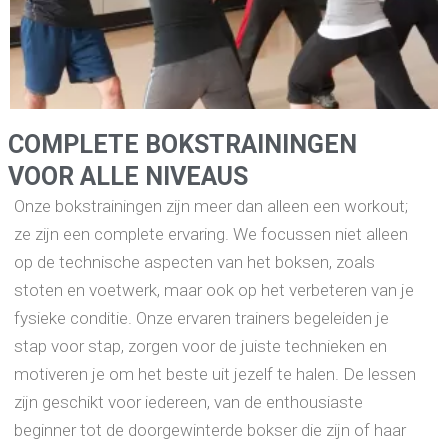
COMPLETE BOKSTRAININGEN
VOOR ALLE NIVEAUS
Onze bokstrainingen zijn meer dan alleen een workout;
ze zijn een complete ervaring. We focussen niet alleen
op de technische aspecten van het boksen, zoals
stoten en voetwerk, maar ook op het verbeteren van je
fysieke conditie. Onze ervaren trainers begeleiden je
stap voor stap, zorgen voor de juiste technieken en
motiveren je om het beste uit jezelf te halen. De lessen
zijn geschikt voor iedereen, van de enthousiaste
beginner tot de doorgewinterde bokser die zijn of haar