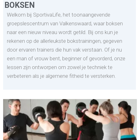
BOKSEN
Welkom bij SportivaLife, het toonaangevende
groepslescentrum van Valkenswaard, waar boksen
naar een nieuw niveau wordt getild. Bij ons kun je
rekenen op de allerleukste bokstrainingen, gegeven
door ervaren trainers die hun vak verstaan. Of je nu
een man of vrouw bent, beginner of gevorderd, onze
lessen zijn ontworpen om zowel je techniek te
verbeteren als je algemene fitheid te versterken.