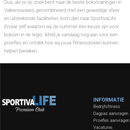
Dus, als je op zoek bent naar de beste bokstrainingen in
Valkenswaard, gecombineerd met een geweldige sfeer
en uitstekende faciliteiten, kom dan naar SportivaLife.
Ervaar zelf waarom wij de nummer één keuze zijn voor
boksen in de regio. Meld je vandaag nog aan voor een
proefles en ontdek hoe wij jouw fitnessdoelen kunnen
helpen bereiken.
INFORMATIE
Bedrijfsfitness
Dagpas aanvragen
Proefles aanvragen
Vacatures