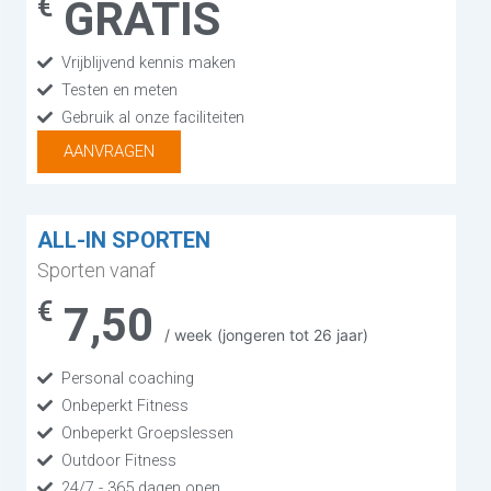
€
GRATIS
Vrijblijvend kennis maken
Testen en meten
Gebruik al onze faciliteiten
AANVRAGEN
ALL-IN SPORTEN
Sporten vanaf
€
7,50
/ week (jongeren tot 26 jaar)
Personal coaching
Onbeperkt Fitness
Onbeperkt Groepslessen
Outdoor Fitness
24/7 - 365 dagen open