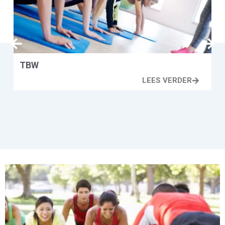
TBW
Z
LEES VERDER