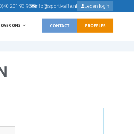
0)40 201 93 98
info@sportivalife.nl
Leden login
CONTACT
PROEFLES
OVER ONS
N