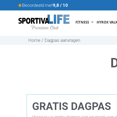
Skip
Beoordeeld met
9,8 / 10
to
content
FITNESS
HYROX VAL
Home / Dagpas aanvragen
GRATIS DAGPAS