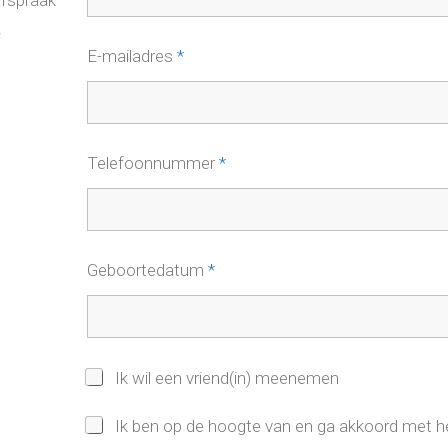
afspraak
!
E-mailadres
*
Telefoonnummer
*
Geboortedatum
*
V
Ik wil een vriend(in) meenemen
r
i
P
Ik ben op de hoogte van en ga akkoord met 
e
r