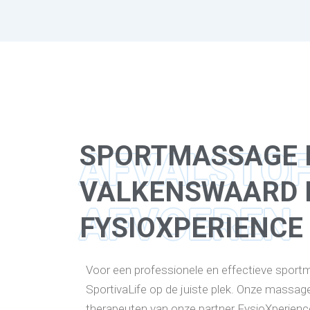
SPORTMASSAGE 
AFVALSTO
VALKENSWAARD 
AFVOEREN
FYSIOXPERIENCE
Voor een professionele en effectieve sportm
SportivaLife op de juiste plek. Onze massag
therapeuten van onze partner FysioXperienc