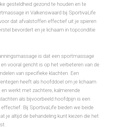
ijke gesteldheid gezond te houden en te
rtmassage in Valkenswaard bij SportivaLife
or dat afvalstoffen effectief uit je spieren
stel bevordert en je lichaam in topconditie
panningsmassage is dat een sportmassage
 en vooral gericht is op het verbeteren van de
andelen van specifieke klachten. Een
ntegen heeft als hoofddoel om je lichaam
n en werkt met zachtere, kalmerende
lachten als bijvoorbeeld hoofdpijn is een
fectief. Bij SportivaLife bieden we beide
 je altijd de behandeling kunt kiezen die het
st.