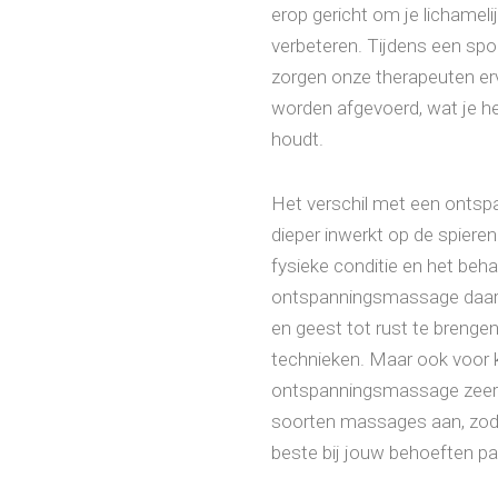
erop gericht om je lichamel
verbeteren. Tijdens een spo
zorgen onze therapeuten ervo
worden afgevoerd, wat je her
houdt.
Het verschil met een onts
dieper inwerkt op de spieren
fysieke conditie en het beh
ontspanningsmassage daare
en geest tot rust te brenge
technieken. Maar ook voor k
ontspanningsmassage zeer ef
soorten massages aan, zodat
beste bij jouw behoeften pa