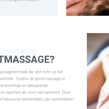
RSTEL
RTMASSAGE?
ssagetechniek die zich richt op het
weefsels. Tijdens de sportmassage in
we krachtige en diepgaande
or sporters als voor niet-sporters. Door
ef blessures behandelen, pijn verminderen