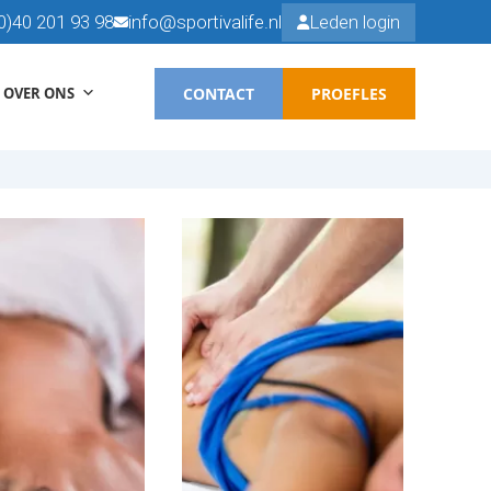
0)40 201 93 98
info@sportivalife.nl
Leden login
CONTACT
PROEFLES
OVER ONS