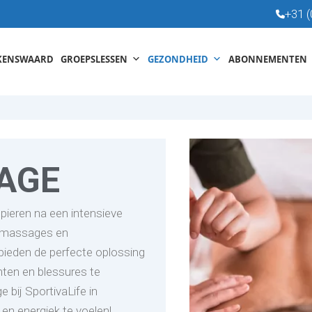
+31 (
KENSWAARD
GROEPSLESSEN
GEZONDHEID
ABONNEMENTEN
AGE
pieren na een intensieve
rtmassages en
ieden de perfecte oplossing
chten en blessures te
bij SportivaLife in
en energiek te voelen!