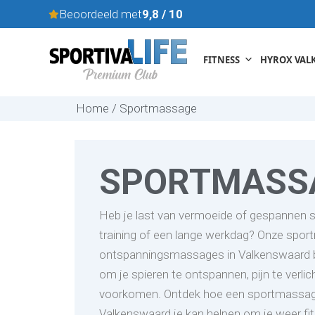
Skip
Beoordeeld met
9,8 / 10
to
content
FITNESS
HYROX VAL
Home / Sportmassage
SPORTMASS
Heb je last van vermoeide of gespannen s
training of een lange werkdag? Onze spo
ontspanningsmassages in Valkenswaard b
om je spieren te ontspannen, pijn te verli
voorkomen. Ontdek hoe een sportmassage 
Valkenswaard je kan helpen om je weer fit 